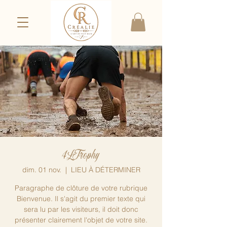
4LTrophy
dim. 01 nov.
  |  
LIEU À DÉTERMINER
Paragraphe de clôture de votre rubrique
Bienvenue. Il s'agit du premier texte qui
sera lu par les visiteurs, il doit donc
présenter clairement l'objet de votre site.