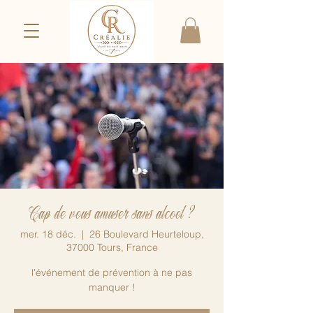
Cap de vous amuser sans alcool ?
mer. 18 déc.
  |  
26 Boulevard Heurteloup,
37000 Tours, France
l'événement de prévention à ne pas
manquer !