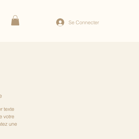
Se Connecter
e
r texte
e votre
utez une