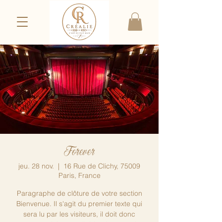
Forever
jeu. 28 nov.
  |  
16 Rue de Clichy, 75009
Paris, France
Paragraphe de clôture de votre section
Bienvenue. Il s'agit du premier texte qui
sera lu par les visiteurs, il doit donc