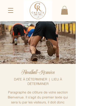
Handball-Reunion
DATE À DÉTERMINER
  |  
LIEU À
DÉTERMINER
Paragraphe de clôture de votre section
Bienvenue. Il s'agit du premier texte qui
sera lu par les visiteurs, il doit donc