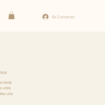
Se Connecter
ance
er texte
e votre
utez une