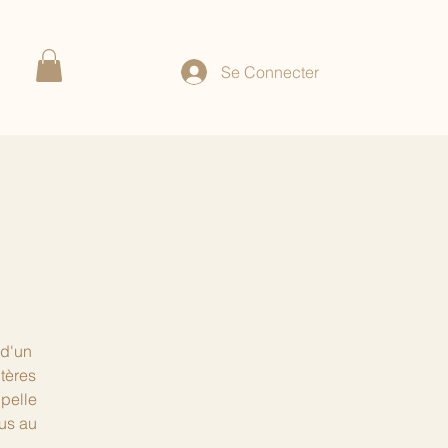
Se Connecter
 d'un
tères
ppelle
lus au