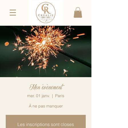
Mon évènement
mer. 01 janv.
  |  
Paris
À ne pas manquer
Les inscriptions sont closes