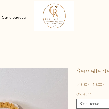
Carte cadeau
Serviette d
Prix
Pr
 20,00 € 
10,00 €
original
pr
Couleur
*
Sélectionner