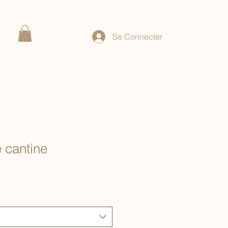
Se Connecter
e cantine
ix
omotionnel