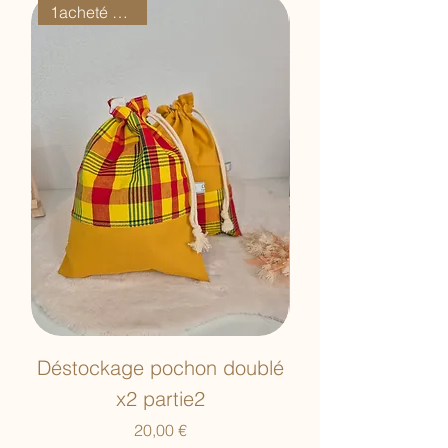
1acheté = 1offert
Déstockage pochon doublé
Déstockage poc
x2 partie2
Prix
20,00 €