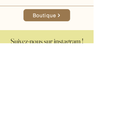
Boutique
Suivez-nous sur instagram !
@crealie_lart_du_fai
t_main