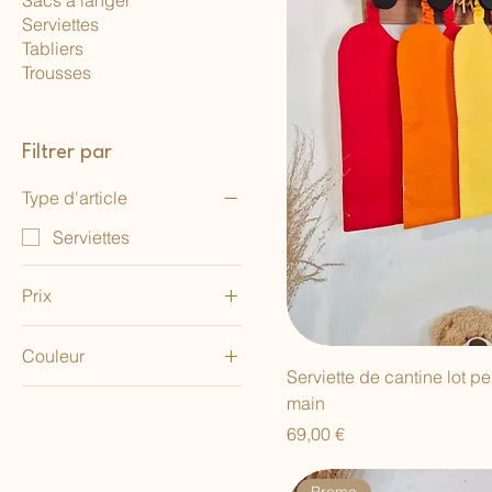
Sacs à langer
Serviettes
Tabliers
Trousses
Filtrer par
Type d'article
Serviettes
Prix
Couleur
10 €
85 €
Serviette de cantine lot pe
Brown flower
main
Brown Flower - Beige
Prix
69,00 €
Chantier orange