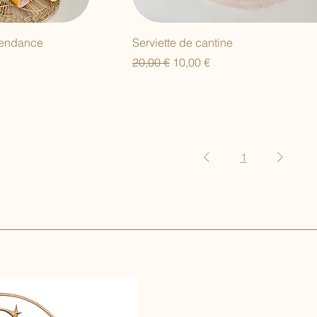
 tendance
Serviette de cantine
Prix original
Prix promotionnel
20,00 €
10,00 €
1