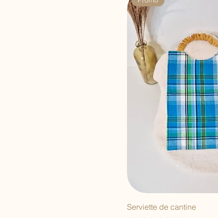
Promo
Chantier orange 1
Chantier orange 2
colibri bleu
Colibri fleurs
colibri rose
Dégradé bleu
Dégradé orangé
Dégradé rose
Dégradé vert
Eucalyptus
Fleur des champs
Fleur douce
Fleurettes-fushia
Fleurettes-vieux rose
Fleurs fond gris-vieux
Serviette de cantine
rose