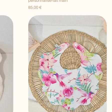
personnalisé-fait main
Prix
85,00 €